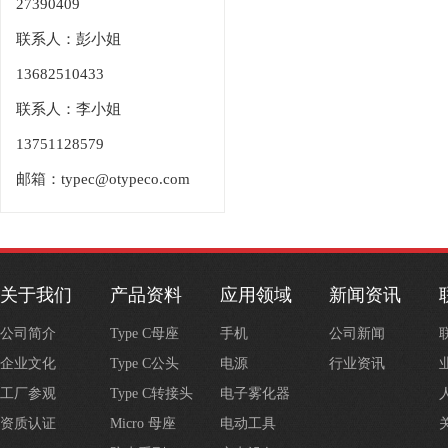
27390409
联系人：彭小姐
13682510433
联系人：李小姐
13751128579
邮箱：typec@otypeco.com
关于我们
产品资料
应用领域
新闻资讯
公司简介
Type C母座
手机
公司新闻
企业文化
Type C公头
电源
行业资讯
工厂参观
Type C转接头
电子雾化器
资质认证
Micro 母座
电动工具