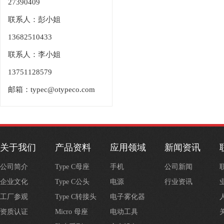
27390409
联系人：彭小姐
13682510433
联系人：李小姐
13751128579
邮箱：typec@otypeco.com
关于我们
产品资料
应用领域
新闻资讯
公司简介
Type C母座
手机
公司新闻
企业文化
Type C公头
电源
行业资讯
工厂参观
Type C转接头
电子雾化器
资质认证
Micro 母座
电动工具